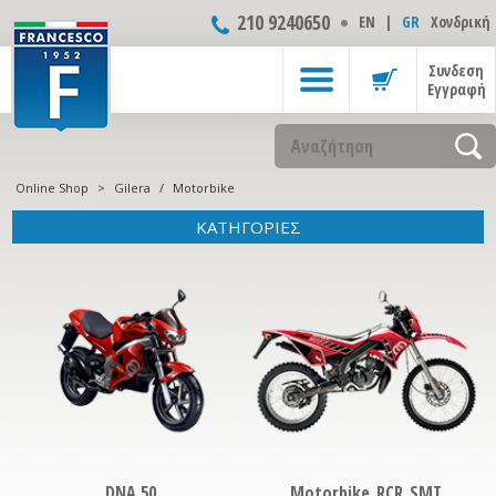
210 9240650
ΕΝ
|
GR
Χονδρική
Συνδεση
Εγγραφή
Online Shop
>
Gilera
/
Motorbike
ΚΑΤΗΓΟΡΙΕΣ
DNA 50
Motorbike_RCR_SMT