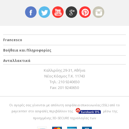
Francesco
Βοήθεια και Πληροφορίες
Ανταλλακτικά
Καλλιρόης 29-31, Αθήνα
Νέος Κόσμος Τ.Κ. 11743
Τηλ.:
210 9240650
Fax:
201 9240650
Οι αγορές σας γίνονται με απόλυτη ασφάλεια επικοινωνίας (SSL) από το
paycenter
στο ασφαλές περιβάλλον της
μέσω της
προηγμένης 3D-SECURE τεχνολογίας των