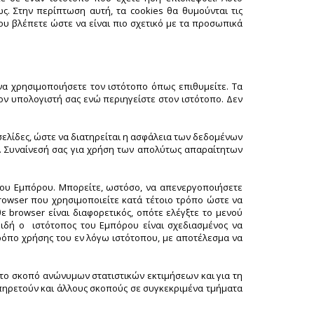
. Στην περίπτωση αυτή, τα cookies θα θυμούνται τις
ου βλέπετε ώστε να είναι πιο σχετικό με τα προσωπικά
να χρησιμοποιήσετε τον ιστότοπο όπως επιθυμείτε. Τα
τον υπολογιστή σας ενώ περιηγείστε στον ιστότοπο. Δεν
οσελίδες, ώστε να διατηρείται η ασφάλεια των δεδομένων
ς. Συναίνεσή σας για χρήση των απολύτως απαραίτητων
 του Εμπόρου. Μπορείτε, ωστόσο, να απενεργοποιήσετε
rowser που χρησιμοποιείτε κατά τέτοιο τρόπο ώστε να
ε browser είναι διαφορετικός, οπότε ελέγξτε το μενού
πειδή ο ιστότοπος του Εμπόρου είναι σχεδιασμένος να
ρόπο χρήσης του εν λόγω ιστότοπου, με αποτέλεσμα να
 το σκοπό ανώνυμων στατιστικών εκτιμήσεων και για τη
υπηρετούν και άλλους σκοπούς σε συγκεκριμένα τμήματα