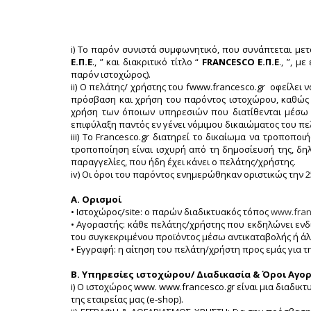
ΟΡΟΙ ΧΡΗΣΗΣ ΙΣΤΟΧΩΡΟ
i) Το παρόν συνιστά συμφωνητικό, που συνάπτεται μετα
Ε.Π.Ε
., ” και διακριτικό τίτλο “
FRANCESCO Ε.Π.Ε
., ”, 
παρόν ιστοχώρος).
ii) Ο πελάτης/ χρήστης του fwww.francesco.gr οφείλει
πρόσβαση και χρήση του παρόντος ιστοχώρου, καθώς η
χρήση των όποιων υπηρεσιών που διατίθενται μέσω 
επιφύλαξη παντός εν γένει νόμιμου δικαιώματος του π
iii) Το Francesco.gr διατηρεί το δικαίωμα να τροποπ
τροποποίηση είναι ισχυρή από τη δημοσίευσή της, δη
παραγγελίες, που ήδη έχει κάνει ο πελάτης/χρήστης.
iv) Οι όροι του παρόντος ενημερώθηκαν οριστικώς την 2
Α. Ορισμοί
• Ιστοχώρος/site: ο παρών διαδικτυακός τόπος
www.fran
• Αγοραστής: κάθε πελάτης/χρήστης που εκδηλώνει ενδ
του συγκεκριμένου προϊόντος μέσω αντικαταβολής ή 
• Εγγραφή: η αίτηση του πελάτη/χρήστη προς εμάς για 
Β. Υπηρεσίες ιστοχώρου/ Διαδικασία & Όροι Αγο
i) Ο ιστοχώρος www. www.francesco.gr είναι μια διαδι
της εταιρείας μας (e-shop).