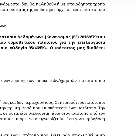
ν ανάρμοστα, δεν θα πωληθούν ή με οποιοδήποτε τρόπο
ραστηριότητάς της να διατηρεί αρχείο πελατών, το οποίο
ένων.
ροστασία Δεδομένων» [Κανονισμός (ΕΕ) 2016/679 του
ίου νομοθετικού πλαισίου για την επεξεργασία
α «Οδηγία 95/46/ΕΚ». O ισότοπος μας διαθέτει
ία αναγνώρισης των επισκεπτών/χρηστών του ιστότοπου
 σας και δεν περιέχουν ιούς. Οι περισσότεροι ιστότοποι
 την πρώτη φορά που επισκέπτεστε έναν ιστότοπο. Την
ι σε αυτά, είτε στέλνονται πίσω στον ιστότοπο από τον
ιστότοπος μπορεί να αναγνωρίζει ότι έχει γίνει πρόσβαση
ε σε έναν ιστότοπο που έχετε ήδη επισκεφθεί. Αυτό