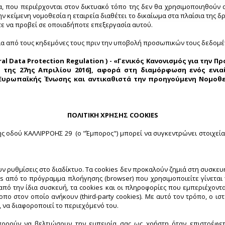
α, που περιέρχονται στον δικτυακό τόπο της δεν θα χρησιμοποιηθού
 κείμενη νομοθεσία η εταιρεία διαθέτει το δικαίωμα στα πλαίσια της δ
τε να προβεί σε οποιαδήποτε επεξεργασία αυτού.
εια από τους κηδεμόνες τους πριν την υποβολή προσωπικών τους δεδομ
al Data Protection Regulation ) - «Γενικός Κανονισμός για την Π
της 27ης Απριλίου 2016], αφορά στη διαμόρφωση ενός ενια
υρωπαϊκής Ένωσης και αντικαθιστά την προηγούμενη Νομοθεσί
ΠΟΛΙΤΙΚΗ ΧΡΗΣΗΣ COOKIES
 της οδού ΚΑΛΛΙΡΡΟΗΣ 29 (ο "Έμπορος") μπορεί να συγκεντρώνει στοιχε
ν ρυθμίσεις στο διαδίκτυο. Τα cookies δεν προκαλούν ζημιά στη συσκευή
es από το πρόγραμμα πλοήγησης (browser) που χρησιμοποιείτε γίνεται
πό την ίδια συσκευή, τα cookies και οι πληροφορίες που εμπεριέχοντα
ότοπο στον οποίο ανήκουν (third-party cookies). Με αυτό τον τρόπο, ο 
, να διαφοροποιεί το περιεχόμενό του.
μπορούν να βελτιώσουν την εμπειρία σας ως χρήστη όταν επιστρέφετ