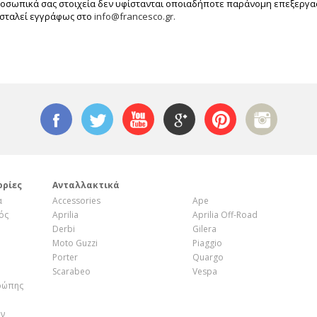
οσωπικά σας στοιχεία δεν υφίστανται οποιαδήποτε παράνομη επεξεργα
οσταλεί εγγράφως στο
info@francesco.gr.
ορίες
Ανταλλακτικά
α
Accessories
Ape
ός
Aprilia
Aprilia Off-Road
Derbi
Gilera
Moto Guzzi
Piaggio
Porter
Quargo
Scarabeo
Vespa
ρώπης
ην