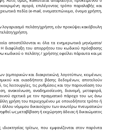
ή. Αυτό, όμως, καθίσταται απαραίτητο, προκειμένου ο
γκεκριμένη αγορά, επιλέγοντας τρόπο παραλαβής και
ρεωτικά πεδία (e-mail, ονοματεπώνυμο, όνομα χρήστη,
αν λογαριασμό πελάτη/χρήστη, εάν προκύψει κακόβουλη
πελάτη/χρήστη.
οποία αποστέλλονται κι όλα τα ενημερωτικά μηνύματα/
υ. Η διαφύλαξη του απορρήτου του κωδικού πρόσβασης
ω κωδικού ο πελάτης / χρήστης οφείλει πάραυτα και με
ν (εμπορικών και διακριτικών), λογοτύπων, κειμένων,
ισμικού και οιασδήποτε βάσης δεδομένων, αποτελούν
 τις λειτουργίες, τις ρυθμίσεις και την παρουσίαση του
η, ανακοίνωση, αναδημοσίευση, διανομή, μεταφορά,
οινού σχετικά με τον πραγματικό πάροχο του ως άνω
άλλη χρήση του περιεχομένου με οποιοδήποτε τρόπο ή
τε άλλου νόμιμου δικαιούχου των ανωτέρω πνευματικών
ληφθεί ως μεταβίβαση ή εκχώρηση άδειας ή δικαιώματος
ς ιδιοκτησίας τρίτων, που εμφανίζονται στον παρόντα