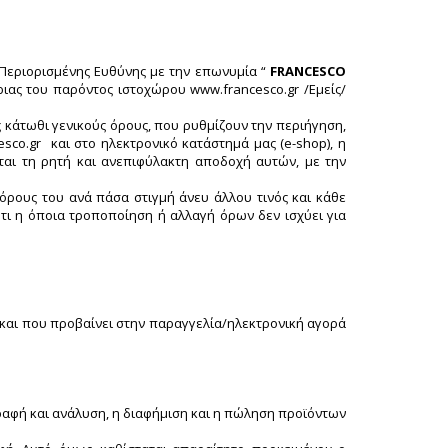
α Περιορισμένης Ευθύνης με την επωνυμία “
FRANCESCO
τριας του παρόντος ιστοχώρου www.francesco.gr /Εμείς/
ς κάτωθι γενικούς όρους, που ρυθμίζουν την περιήγηση,
co.gr και στο ηλεκτρονικό κατάστημά μας (e-shop), η
αι τη ρητή και ανεπιφύλακτη αποδοχή αυτών, με την
 όρους του ανά πάσα στιγμή άνευ άλλου τινός και κάθε
τι η όποια τροποποίηση ή αλλαγή όρων δεν ισχύει για
 και που προβαίνει στην παραγγελία/ηλεκτρονική αγορά
γραφή και ανάλυση, η διαφήμιση και η πώληση προϊόντων