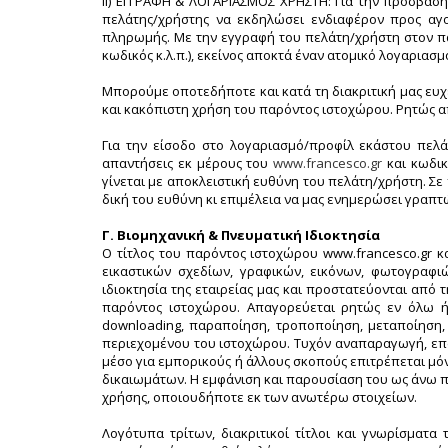
ii) ΕΓΓΡΑΦΗ & ΛΟΓΑΡΙΑΣΜΟΣ ΧΡΗΣΤΗ: Για την πρόσβαση
πελάτης/χρήστης να εκδηλώσει ενδιαφέρον προς αγο
πληρωμής. Με την εγγραφή του πελάτη/χρήστη στον πα
κωδικός κ.λ.π.), εκείνος αποκτά έναν ατομικό λογαριασμ
Μπορούμε οποτεδήποτε και κατά τη διακριτική μας ευ
και κακόπιστη χρήση του παρόντος ιστοχώρου. Ρητώς 
Για την είσοδο στο λογαριασμό/προφίλ εκάστου πελάτ
απαντήσεις εκ μέρους του
www.francesco.gr
και κωδικ
γίνεται με αποκλειστική ευθύνη του πελάτη/χρήστη. Σ
δική του ευθύνη κι επιμέλεια να μας ενημερώσει γραπτ
Γ. Βιομηχανική & Πνευματική Ιδιοκτησία
Ο τίτλος του παρόντος ιστοχώρου www.francesco.gr κ
εικαστικών σχεδίων, γραφικών, εικόνων, φωτογραφι
ιδιοκτησία της εταιρείας μας και προστατεύονται από τ
παρόντος ιστοχώρου. Απαγορεύεται ρητώς εν όλω ή
downloading, παραποίηση, τροποποίηση, μεταποίηση
περιεχομένου του ιστοχώρου. Τυχόν αναπαραγωγή, επ
μέσο για εμπορικούς ή άλλους σκοπούς επιτρέπεται μ
δικαιωμάτων. Η εμφάνιση και παρουσίαση του ως άνω π
χρήσης, οποιουδήποτε εκ των ανωτέρω στοιχείων.
Λογότυπα τρίτων, διακριτικοί τίτλοι και γνωρίσματα