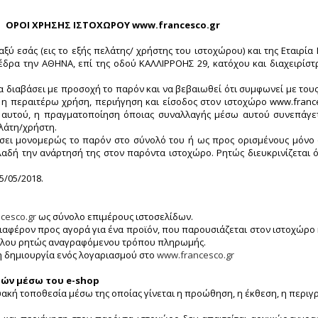
Υ www.francesco.gr
ξύ εσάς (εις το εξής πελάτης/ χρήστης του ιστοχώρου) και της Εταιρί
με έδρα την ΑΘΗΝΑ, επί της οδού ΚΑΛΛΙΡΡΟΗΣ 29, κατόχου και διαχειρίσ
 να διαβάσει με προσοχή το παρόν και να βεβαιωθεί ότι συμφωνεί με του
 περαιτέρω χρήση, περιήγηση και είσοδος στον ιστοχώρο www.frances
αυτού, η πραγματοποίηση όποιας συναλλαγής μέσω αυτού συνεπάγετ
ελάτη/χρήστη.
οιήσει μονομερώς το παρόν στο σύνολό του ή ως προς ορισμένους μόνο
λαδή την ανάρτησή της στον παρόντα ιστοχώρο. Ρητώς διευκρινίζεται ό
5/05/2018.
cesco.gr
ως σύνολο επιμέρους ιστοσελίδων.
ιαφέρον προς αγορά για ένα προϊόν, που παρουσιάζεται στον ιστοχώρο
άλλου ρητώς αναγραφόμενου τρόπου πληρωμής.
τη δημιουργία ενός λογαριασμού στο
www.francesco.gr
ρών μέσω του e-shop
κτυακή τοποθεσία μέσω της οποίας γίνεται η προώθηση, η έκθεση, η περι