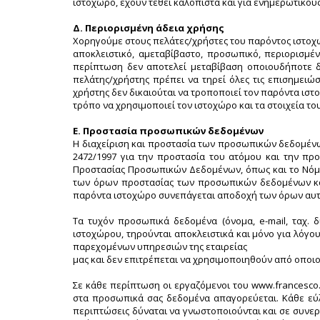
ιστοχώρο, έχουν τεθεί καλόπιστα και για ενημερωτικού
Δ. Περιορισμένη άδεια χρήσης
Χορηγούμε στους πελάτες/χρήστες του παρόντος ιστοχώρ
αποκλειστικό, αμεταβίβαστο, προσωπικό, περιορισμέ
περίπτωση δεν αποτελεί μεταβίβαση οποιουδήποτε δι
πελάτης/χρήστης πρέπει να τηρεί όλες τις επισημειώσ
χρήστης δεν δικαιούται να τροποποιεί τον παρόντα ιστο
τρόπο να χρησιμοποιεί τον ιστοχώρο και τα στοιχεία το
Ε. Προστασία προσωπικών δεδομένων
Η διαχείριση και προστασία των προσωπικών δεδομένων
2472/1997 για την προστασία του ατόμου και την π
Προστασίας Προσωπικών Δεδομένων, όπως και το Νόμο 2
των όρων προστασίας των προσωπικών δεδομένων κατ
παρόντα ιστοχώρο συνεπάγεται αποδοχή των όρων αυ
Τα τυχόν προσωπικά δεδομένα (όνομα, e-mail, ταχ. δ
ιστοχώρου, τηρούνται αποκλειστικά και μόνο για λόγο
παρεχομένων υπηρεσιών της εταιρείας
μας και δεν επιτρέπεται να χρησιμοποιηθούν από οποιο
Σε κάθε περίπτωση οι εργαζόμενοι του www.francesc
στα προσωπικά σας δεδομένα απαγορεύεται. Κάθε εύλο
περιπτώσεις δύναται να γνωστοποιούνται και σε συνερ