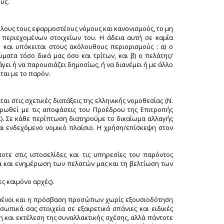
υς.
όλους τους εφαρμοστέους νόμους και κανονισμούς, το μη
 περιεχομένων στοιχείων του. Η άδεια αυτή σε καμία
και υπόκειται στους ακόλουθους περιορισμούς : α) ο
ματα τόσο δικά μας όσο και τρίτων, και β) ο πελάτης/
γει ή να παρουσιάζει δημοσίως, ή να διανέμει ή με άλλο
ται με το παρόν.
στις σχετικές διατάξεις της ελληνικής νομοθεσίας (Ν.
ρωθεί με τις αποφάσεις του Προέδρου της Επιτροπής
Κ). Σε κάθε περίπτωση διατηρούμε το δικαίωμα αλλαγής
 ενδεχόμενο νομικό πλαίσιο. Η χρήση/επίσκεψη στον
οτε στις ιστοσελίδες και τις υπηρεσίες του παρόντος
ία και ενημέρωση των πελατών μας και τη βελτίωση των
ς καιμόνο αρχές).
ιμένοι και η πρόσβαση προσώπων χωρίς εξουσιοδότηση
πικά σας στοιχεία σε εξαιρετικά σπάνιες και ειδικές
 και εκτέλεση της συναλλακτικής σχέσης, αλλά πάντοτε