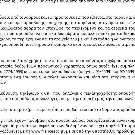
ς λόγους. Ευνόητο ότι θα αφαιρεθούν μετά από αίτημα των δικαιούχων το
ου, υπό τους όρους και τις προϋποθέσεις που τίθενται στο παρόν και 
νο δικαίωμα πρόσβασης και χρήσης του παρόντος ιστοχώρου και των
καιώματος αφορά τον ιστοχώρο, το περιεχόμενο και τα στοιχεία του 
εις που αφορούν πνευματικά δικαιώματα και άλλα ιδιοκτησιακά δικαιώ
χώρο, το περιεχόμενο και τα στοιχεία του με κανένα τρόπο ή να αναπαρά
υ για οποιοδήποτε δημόσιο ή εμπορικό σκοπό, εκτός εάν άλλως επιτρέπε
 του πελάτη/ χρήστη των υπηρεσιών του παρόντος ιστοχώρου υπόκειται 
ροστασία δεδομένων προσωπικού χαρακτήρα, όπως αυτός έχει συμπλη
774/1999) και του ευρωπαϊκού δικαίου (οδηγίες 95/46/ΕΚ και 97/66/Ε
όπιν ενημέρωσης των πελατών/χρηστών και μέσα στο υπάρχον ή και
τών.
ιεύθυνση, τηλέφωνο κ.λ.π), που δηλώνει ο πελάτης/χρήστης οπουδήπ
υς που αφορούν τις συναλλαγές του με την εταιρεία μας, την επικοινων
νδήποτε τρίτο (με εξαίρεση όπου προβλέπεται από το Νόμο στις αρμόδιε
o.gr, που έχουν πρόσβαση στα προσωπικά σας δεδομένα είναι συγκεκρ
γο μέτρο για την ασφάλιση των δεδομένων σας έχει παρθεί. Τα προσω
γαζόμενες με τη www.francesco.gr, με σκοπό την υποστήριξη, προώθηση