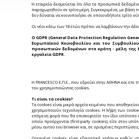
Η εταιρεία δεσμεύεται ότι όλα τα προσωπικά δεδομέν
παραχωρηθούν σε τρίτα μέρη. Συγκεκριμένα, με βάση την
δεν δύναται να κοινοποιήσει σε οποιονδήποτε τρίτο ού
Οι νέοι κάτω των 18 ετών πρέπει να λαμβάνουν την άδ
Ο GDPR (General Data Protection Regulation Gener
Ευρωπαϊκού Κοινοβουλίου και του Συμβουλίου 
προσωπικών δεδομένων στα κράτη - μέλη της Ε
εργαλεία GDPR.
H FRANCESCO Ε.Π.Ε., που εδρεύει στην ΑΘΗΝΑ και επι
του χρησιμοποιώντας cookies.
Τι είναι τα cookies?
Τα cookies είναι μικρά αρχεία κειμένου που αποθηκεύου
χρησιμοποιούν τεχνολογία cookies. Η λήψη των cooki
επόμενη φορά που θα επισκεφτείτε τον ίδιο ιστότοπο α
οποίο προέρχονται (first-party cookies), είτε στον ιστ
μέσω αυτού του browser και, σε ορισμένες περιπτώσεις
Ορισμένα cookies είναι εξαιρετικά χρήσιμα καθώς 