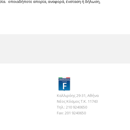
σία. οποιαδήποτε απορία, αναφορά, ένσταση ή δήλωση,
Καλλιρόης 29-31, Αθήνα
Νέος Κόσμος Τ.Κ. 11743
Τηλ.:
210 9240650
Fax:
201 9240650