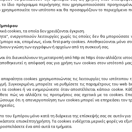
αι το ίδιο πρόγραμμα περιήγησης που χρησιμοποιούσατε προηγουμένως
ο χρησιμοποιείτε τον ιστότοπο και θα προσαρμόζουν το περιεχόμενο π
 Εμπόρου
κά cookies, τα οποία δεν χρειάζονται έγκριση.
ητα", ενεργοποιούν λειτουργίες χωρίς τις οποίες δεν θα μπορούσατε 
μπορο και, επομένως, είναι first-party cookies. Αποθηκεύονται μόνο σ
άνουν γνώση των εγγράφων ή αρχείων από τη συσκευή σας.
ναι ότι διευκολύνουν τη μετατροπή από http σε https όταν αλλάζετε ιστ
α αποθηκευτεί η απόφασή σας για χρήση των cookies στον ιστότοπό μα
απαραίτητα cookies χρησιμοποιώντας τις λειτουργίες του ιστότοπου
γμή. Συγκεκριμένα, μπορείτε να ρυθμίσετε τις παραμέτρους του web b
α τα cookies ή να ενημερώνεστε όταν αποστέλλεται κάποιο cookie. Κάθ
θετε πώς να αλλάζετε τις προτιμήσεις σας σχετικά με τα cookies. Ε
ερώσουμε ότι η απενεργοποίηση των cookies μπορεί να επηρεάσει τον τ
ηρεσίες.
οπο του Εμπόρου μόνο κατά τη διάρκεια της επίσκεψής σας σε αυτόν για
εκάστοτε επισκέπτη/χρήστη. Τα cookies ενδέχεται μερικές φορές να εξ
προσπελάσετε ένα από αυτά τα τμήματα.