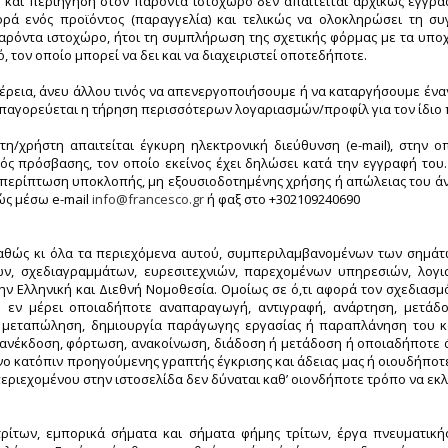
 και περιήγηση στον παρόντα ιστοχώρο δεν απαιτείται αρχικώς εγγραφ
ρά ενός προϊόντος (παραγγελία) και τελικώς να ολοκληρώσει τη συ
ρόντα ιστοχώρο, ήτοι τη συμπλήρωση της σχετικής φόρμας με τα υποχ
ό, τον οποίο μπορεί να δει και να διαχειριστεί οποτεδήποτε.
χέρεια, άνευ άλλου τινός να απενεργοποιήσουμε ή να καταργήσουμε έν
απαγορεύεται η τήρηση περισσότερων λογαριασμών/προφίλ για τον ίδιο 
η/χρήστη απαιτείται έγκυρη ηλεκτρονική διεύθυνση (e-mail), στην 
ός πρόσβασης, τον οποίο εκείνος έχει δηλώσει κατά την εγγραφή το
ε περίπτωση υποκλοπής, μη εξουσιοδοτημένης χρήσης ή απώλειας του άν
ώς μέσω e-mail
info@francesco.gr
ή φαξ στο +302109240690
αθώς κι όλα τα περιεχόμενα αυτού, συμπεριλαμβανομένων των σημάτω
ών, σχεδιαγραμμάτων, ευρεσιτεχνιών, παρεχομένων υπηρεσιών, λογ
ην Ελληνική και Διεθνή Νομοθεσία. Ομοίως σε ό,τι αφορά τον σχεδιασμό,
 εν μέρει οποιαδήποτε αναπαραγωγή, αντιγραφή, ανάρτηση, μετάδοσ
, μεταπώληση, δημιουργία παράγωγης εργασίας ή παραπλάνηση του κ
ανέκδοση, φόρτωση, ανακοίνωση, διάδοση ή μετάδοση ή οποιαδήποτε 
όνο κατόπιν προηγούμενης γραπτής έγκρισης και άδειας μας ή οιουδήπο
εριεχομένου στην ιστοσελίδα δεν δύναται καθ’ οιονδήποτε τρόπο να εκ
 τρίτων, εμπορικά σήματα και σήματα φήμης τρίτων, έργα πνευματική