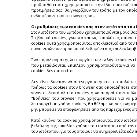
προϋποθέτει ότι χρησιμοποιείτε την ίδια συσκευή κ
προτιμήσεις σας, θα γνωρίζουν τον τρόπο με τον οποί
ενδιαφέροντα και τις ανάγκες σας.
Οι ρυθμίσεις των cookies σας στον ιστότοπο του
Στον ιστότοπο του Εμπόρου χρησιμοποιούνται μόνο βασι
Τα βασικά cookies, γνωστά και ως "απολύτως απαραίτ
cookies αυτά χρησιμοποιούνται αποκλειστικά από τον Έ
συγκεντρώνουν προσωπικά δεδομένα σας και δεν λαμβ
Ένα παράδειγμα της λειτουργίας των εν λόγω cookies εί
που μεταδίδονται. Επιπλέον, χρησιμοποιούνται για ν
cookies δεν απαιτείται.
Δεν είναι δυνατόν να απενεργοποιήσετε τα απολύτως 
πλήρως τα cookies στον browser σας οποιαδήποτε στι
γίνονται δεκτά όλα τα cookies ή να απορρίπτονται όλ
"Βοήθεια" του browser που χρησιμοποιείτε για να μά
λειτουργεί με χρήση cookies, θα θέλαμε να σας ενημ
μην μπορείτε να επωφεληθείτε από τις παρεχόμενες υπ
Κατά κανόνα, τα cookies χρησιμοποιούνται στον ιστότ
βελτίωση της ευκολίας χρήσης του ιστότοπου από τον 
του ιστότοπου, για τους οποίους θα ενημερωθείτε εάν 