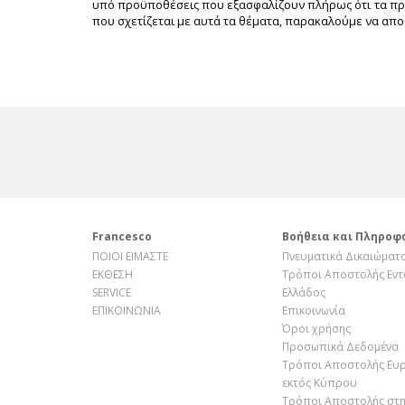
υπό προϋποθέσεις που εξασφαλίζουν πλήρως ότι τα πρ
που σχετίζεται με αυτά τα θέματα, παρακαλούμε να απ
Francesco
Βοήθεια και Πληροφ
ΠΟΙΟΙ ΕΙΜΑΣΤΕ
Πνευματικά Δικαιώματ
ΕΚΘΕΣΗ
Τρόποι Αποστολής Εντ
SERVICE
Ελλάδος
ΕΠΙΚΟΙΝΩΝΙΑ
Επικοινωνία
Όροι χρήσης
Προσωπικά Δεδομένα
Τρόποι Αποστολής Ευ
εκτός Κύπρου
Τρόποι Αποστολής στ