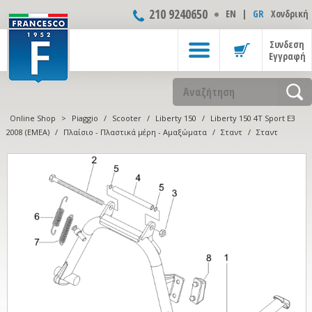
210 9240650
ΕΝ
|
GR
Χονδρική
Συνδεση
Εγγραφή
Online Shop
>
Piaggio
/
Scooter
/
Liberty 150
/
Liberty 150 4T Sport E3
2008 (EMEA)
/
Πλαίσιο - Πλαστικά μέρη - Αμαξώματα
/
Σταντ
/
Σταντ