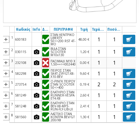
Κωδικός
Info
Διαθεσιμότητα
ΠΕΡΙΓΡΑΦΗ
Τιμή
Τεμάχια
Ποσότητα
ΣΤΑΝ ΚΕΝΤΡΙΚΟ
1
LIBERTY
600183
48,00 €
50<>200 RST 4Τ-
MO
ΒΙΔΑ ΣΤΑΝ
2
030115
SCOOTER
1,20 €
M10x130
3
ΠΑΞΙΜΑΔΙ Μ10 Χ
232108
0,00 €
1,50==>>002440
ΠΕΙΡΟΣ ΣΤΑΝ
4
582298
SK4T-ΖΙΡ/GT-Χ8-
9,60 €
Χ10-BEV
Ο-ΡΙΝΓΚ ΠΕΙΡΟΥ
5
273754
ΣΤΑΝ SCOOTER
0,19 €
50<>400
ΕΛΑΤΗΡΙΟ ΣΤΑΝ
6
581249
RUNNER-VESPA
2,60 €
ΕΤ4-Χ8
ΕΛΑΤΗΡΙΟ ΣΤΑΝ
7
581248
BEV-Χ8-MP3-
2,41 €
RUN-FLY-LIB-LX
ΛΑΣΤΙΧΟ ΣΤΑΝ
8
581560
ΚΟΝΤΡΑ BEV/GT
1,30 €
200/Χ8