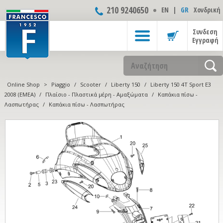
210 9240650
ΕΝ
|
GR
Χονδρική
Συνδεση
Εγγραφή
Online Shop
>
Piaggio
/
Scooter
/
Liberty 150
/
Liberty 150 4T Sport E3
2008 (EMEA)
/
Πλαίσιο - Πλαστικά μέρη - Αμαξώματα
/
Καπάκια πίσω -
Λασπωτήρας
/
Καπάκια πίσω - Λασπωτήρας