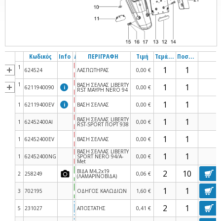
Κωδικός
Info
Διαθεσιμότητα
ΠΕΡΙΓΡΑΦΗ
Τιμή
Τεμάχια
Ποσότητα
1
624524
ΛΑΣΠΩΤΗΡΑΣ
0,00 €
1
ΒΑΣΗ ΣΕΛΛΑΣ LIBERTY
6211940090
i
0,00 €
RST ΜΑΥΡΗ NERO 94
1
62119400EV
i
ΒΑΣΗ ΣΕΛΛΑΣ
0,00 €
ΒΑΣΗ ΣΕΛΛΑΣ LIBERTY
1
62452400AI
0,00 €
RST-SPORT ΠΟΡΤ 938
1
62452400EV
ΒΑΣΗ ΣΕΛΛΑΣ
0,00 €
ΒΑΣΗ ΣΕΛΛΑΣ LIBERTY
1
62452400NG
SPORT NERO 94/A-
0,00 €
Met
ΒΙΔΑ M4,2x19
2
258249
0,06 €
(ΛΑΜΑΡΙΝΟΒΙΔΑ)
3
702195
ΟΔΗΓΟΣ ΚΑΛΩΔΙΩΝ
1,60 €
5
231027
ΑΠΟΣΤΑΤΗΣ
0,41 €