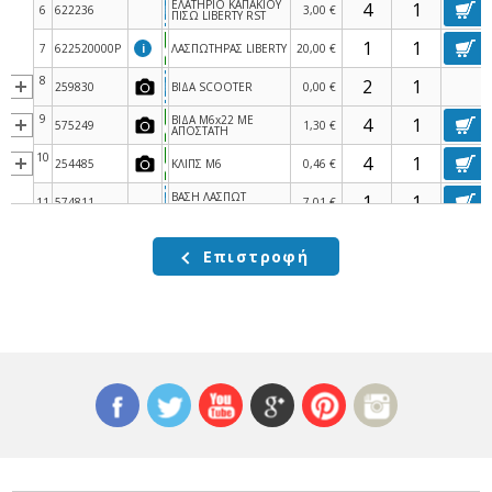
ΕΛΑΤΗΡΙΟ ΚΑΠΑΚΙΟΥ
6
622236
3,00 €
ΠΙΣΩ LIBERTY RST
7
622520000P
i
ΛΑΣΠΩΤΗΡΑΣ LIBERTY
20,00 €
8
259830
ΒΙΔΑ SCOOTER
0,00 €
9
ΒΙΔΑ M6x22 ΜΕ
575249
1,30 €
ΑΠΟΣΤΑΤΗ
10
254485
ΚΛΙΠΣ M6
0,46 €
ΒΑΣΗ ΛΑΣΠΩΤ
11
574811
7,01 €
LIBERTY 50 2T
ΑΝΑΚΛΑΣΤΗΡΑΣ
12
582058
ΛΑΣΠΩΤΗΡΑ RUN-
0,00 €
BEV-ΖΙΡ CAT
Επιστροφή
ΒΑΣΗ ΠΙΝΑΚΙΔΑΣ BEV-
13
584884
NEXUS-RUN-LIB-FLY-
6,70 €
X9
14
ΒΙΔΑ ΠΛΑΙΣΙΟΥ
018591
0,00 €
ΠΙΝΑΚΙΔΑΣ==>>15996
15
020104
ΠΑΞΙΜΑΔΙ
0,04 €
16
013763
ΡΟΔΕΛΑ
0,72 €
17
016404
ΡΟΔΕΛΛΑ
0,04 €
20
270793
ΒΙΔΑ D3,8x16
0,06 €