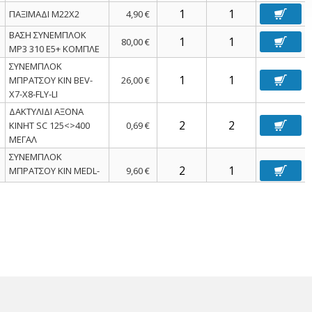
ΠΑΞΙΜΑΔΙ Μ22Χ2
4,90 €
ΒΑΣΗ ΣΥΝΕΜΠΛΟΚ
80,00 €
MP3 310 E5+ ΚΟΜΠΛΕ
ΣΥΝΕΜΠΛΟΚ
ΜΠΡΑΤΣΟΥ ΚΙΝ BEV-
26,00 €
Χ7-Χ8-FLY-LI
ΔΑΚΤΥΛΙΔΙ ΑΞΟΝΑ
ΚΙΝΗΤ SC 125<>400
0,69 €
ΜΕΓΑΛ
ΣΥΝΕΜΠΛΟΚ
ΜΠΡΑΤΣΟΥ ΚΙΝ MEDL-
9,60 €
PRIM-SPRINT
ΤΣΙΜΟΥΧΑΚΙ ΒΑΛΒΙΔΩΝ
0,86 €
RUN-NRG INIEZ
ΑΣΦΑΛΕΙΑ ΑΞΟΝΑ ΚΙΝ
0,04 €
SKIP-HEX 16mm
ΕΛΑΤΗΡΙΟ ΜΠΡΑΤΣΟΥ
1,50 €
ΚΙΝ MP3 YOURBAN
ΒΙΔΑ ΒΑΣΗΣ
ΣΥΝΕΜΠΛΟΚ SR GT
0,50 €