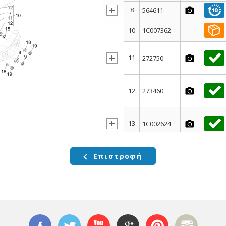
8
564611
10
1C007362
11
272750
12
273460
13
1C002624
14
830434
Επιστροφή
15
006416
16
667026
17
1C000608