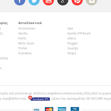
18
178790
19
002440
ορίες
Ανταλλακτικά
α
Accessories
Ape
20
1C007358
ός
Aprilia
Aprilia Off-Road
Derbi
Gilera
Moto Guzzi
Piaggio
21
56127R
Porter
Quargo
Scarabeo
Vespa
22
1C001341
ρώπης
ην
23
597317
24
271807
γορές σας γίνονται με απόλυτη ασφάλεια επικοινωνίας (SSL) από το payc
25
598237
ς περιβάλλον της
μέσω της προηγμένης 3D-SECURE τεχν
26
CM067801