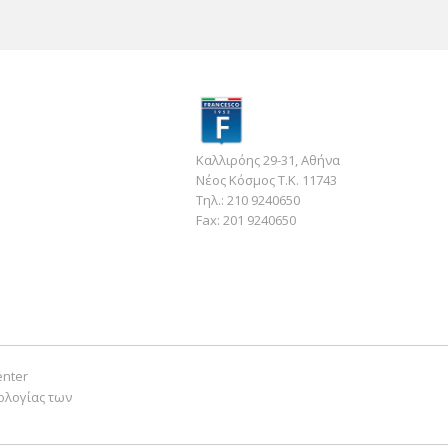
400 E5+
ΡΟΔΕΛΑ
1,10 €
ΠΑΞΙΜΑΔΙ Μ10 Χ 1,50
2,00 €
ΜΠΡΑΤΣΟ ΚΙΝΗΤΗΡΑ
130,00 €
MP3 310 (ΚΙΝΗΤ)
ΡΟΥΛΕΜΑΝ ΜΑΚΑΡ
Καλλιρόης 29-31, Αθήνα
ΑΞΟΝΑ SC 50<>300
3,60 €
Νέος Κόσμος Τ.Κ. 11743
(ΔΑΧΤΥΛ
Τηλ.:
210 9240650
Fax:
201 9240650
ΤΣΙΜΟΥΧΑ ΜΠΡΑΤΣΟΥ
4,10 €
ΚΙΝ LIB 125-150 IGET
ΔΑΚΤΥΛΙΔΙ ΑΞΟΝΑ
ΚΙΝΗΤ SC 125<>500
0,72 €
ΜΙΚΡΟ
ΒΙΔΑ ΜΠΡΑΤΣΟΥ ΚΙΝΗΤ
2,41 €
SC Μ10Χ202
enter
ΒΙΔΑ ΜΠΡΑΤΣΟΥ ΚΙΝΗΤ
5,20 €
ολογίας των
VESPA GT 200
ΑΞΟΝΑΣ ΜΟΧΛΟΥ
ΨΑΛΙΔ Χ9-NEXUS-MP3
14,00 €