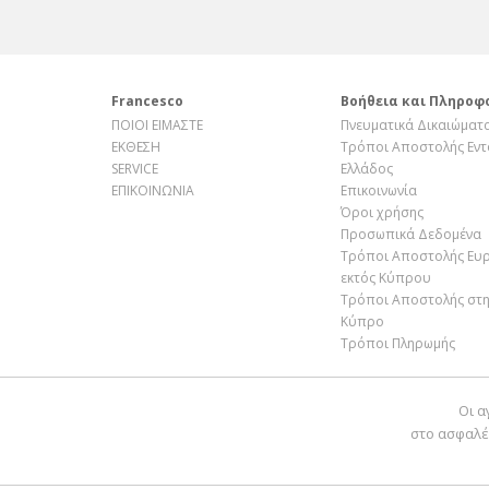
Francesco
Βοήθεια και Πληροφ
ΠΟΙΟΙ ΕΙΜΑΣΤΕ
Πνευματικά Δικαιώματ
ΕΚΘΕΣΗ
Τρόποι Αποστολής Εντ
SERVICE
Ελλάδος
ΕΠΙΚΟΙΝΩΝΙΑ
Επικοινωνία
Όροι χρήσης
Προσωπικά Δεδομένα
Τρόποι Αποστολής Ευ
εκτός Κύπρου
Τρόποι Αποστολής στ
Κύπρο
Τρόποι Πληρωμής
Οι α
στο ασφαλέ