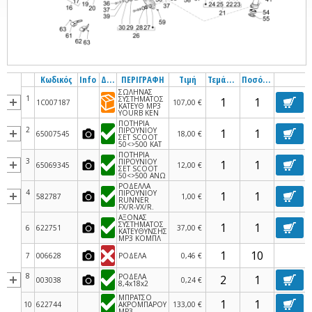
Κωδικός
Info
Διαθεσιμότητα
ΠΕΡΙΓΡΑΦΗ
Τιμή
Τεμάχια
Ποσότητα
ΣΩΛΗΝΑΣ
1
ΣΥΣΤΗΜΑΤΟΣ
1C007187
107,00 €
ΚΑΤΕΥΘ MP3
YOURB ΚΕΝ
ΠΟΤΗΡΙΑ
2
ΠΙΡΟΥΝΙΟΥ
65007545
18,00 €
ΣΕΤ SCOOT
50<>500 ΚΑΤ
ΠΟΤΗΡΙΑ
3
ΠΙΡΟΥΝΙΟΥ
65069345
12,00 €
ΣΕΤ SCOOT
50<>500 ΑΝΩ
ΡΟΔΕΛΛΑ
4
ΠΙΡΟΥΝΙΟΥ
582787
1,00 €
RUNNER
FX/R-VX/R.
ΑΞΟΝΑΣ
ΣΥΣΤΗΜΑΤΟΣ
6
622751
37,00 €
ΚΑΤΕΥΘΥΝΣΗΣ
MP3 ΚΟΜΠΛ
7
006628
ΡΟΔΕΛΑ
0,46 €
8
ΡΟΔΕΛΑ
003038
0,24 €
8,4x18x2
ΜΠΡΑΤΣΟ
10
622744
ΑΚΡΟΜΠΑΡΟΥ
133,00 €
MP3