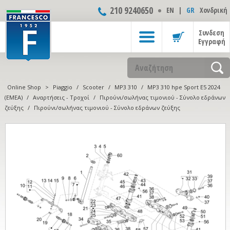
210 9240650
ΕΝ
|
GR
Χονδρική
Συνδεση
Εγγραφή
Online Shop
>
Piaggio
/
Scooter
/
MP3 310
/
MP3 310 hpe Sport E5 2024
(EMEA)
/
Αναρτήσεις - Τροχοί
/
Πιρούνι/σωλήνας τιμονιού - Σύνολο εδράνων
ζεύξης
/
Πιρούνι/σωλήνας τιμονιού - Σύνολο εδράνων ζεύξης